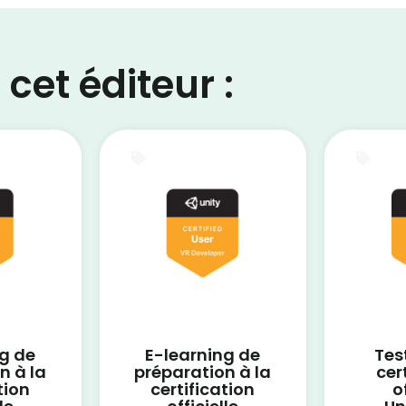
cet éditeur :
E-Learning
Tes
g de
E-learning de
Tes
n à la
préparation à la
cer
tion
certification
o