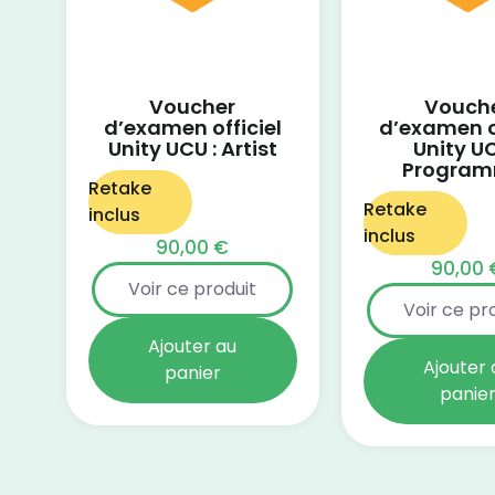
Voucher
Vouch
d’examen officiel
d’examen of
Unity UCU : Artist
Unity UC
Program
Retake
Retake
inclus
inclus
90,00
€
90,00
Voir ce produit
Voir ce pr
Ajouter au
Ajouter 
panier
panie