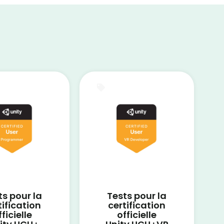
t blanc
Test blanc
ts pour la
Tests pour la
tification
certification
fficielle
officielle