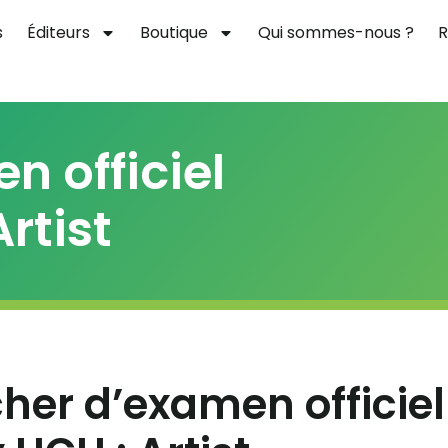
s
Éditeurs
Boutique
Qui sommes-nous ?
R
 officiel
rtist
her d’examen officiel