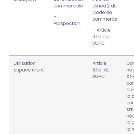
commerciale
alinéa 2 du
Code de
–
commerce
Prospection
– Article
6.1.b du
RGPD
Utilisation
Article
Do
espace client
6.1.b du
ne
RGPD
êtr
co
au
la 
con
str
néc
la 
la 