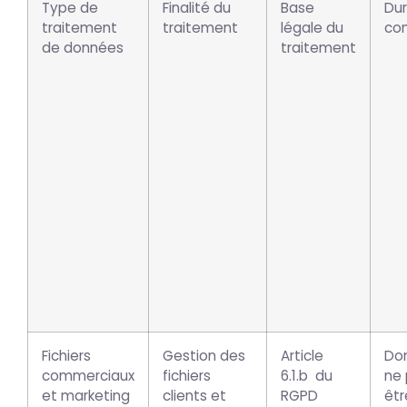
Type de
Finalité du
Base
Du
traitement
traitement
légale du
con
de données
traitement
Fichiers
Gestion des
Article
Do
commerciaux
fichiers
6.1.b du
ne
et marketing
clients et
RGPD
êtr