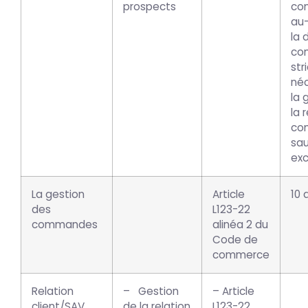
prospects
co
au
la 
con
str
néc
la 
la 
co
sau
exc
La gestion
Article
10 
des
L123-22
commandes
alinéa 2 du
Code de
commerce
Relation
– Gestion
– Article
client/SAV
de la relation
L123-22