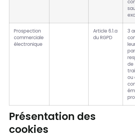
co
sau
exc
Prospection
Article 6.1.a
3 a
commerciale
du RGPD
co
électronique
leu
par
re
de
tra
ou 
co
ém
pr
Présentation des
cookies