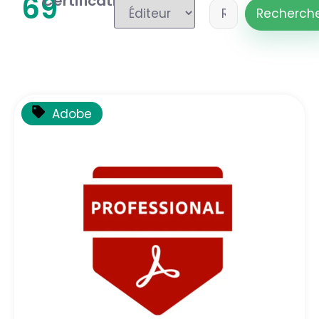
69
Certification(s)
Recherch
Adobe