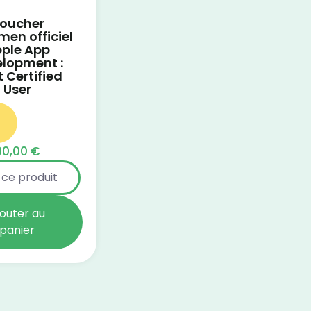
oucher
men officiel
ple App
lopment :
t Certified
User
90,00
€
 ce produit
jouter au
panier