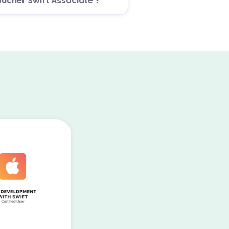
oucher Swift Associate ?
ification