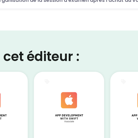
ganisation de la session d’examen après l’achat du v
cet éditeur :
Certification
Cert