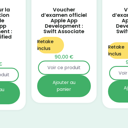
r la
Voucher
V
tion
d’examen officiel
d’exa
le
Apple App
Ap
App
Development :
Deve
ent :
Swift Associate
Swif
ified
Retake
Retake
inclus
inclus
90,00
€
€
Voir ce produit
Voir
oduit
Ajouter au
A
panier
au
r