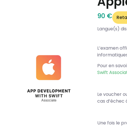
Appl
90 €
Reta
Langue(s) dis
L’examen off
informatique
Pour en savo
Swift Associa
Le voucher o
cas d’échec 
Une fois le p