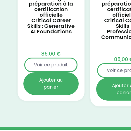
préparation à la
préparatio
certification
certifica
officielle
officiel
Critical Career
Critical C
Skills : Generative
Skills 
AI Foundations
Professi
Communic
85,00
€
85,00
Voir ce produit
Voir ce pr
Ajouter au
Ajouter 
panier
panie