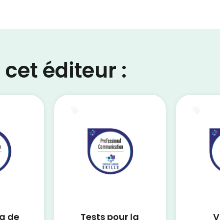
cet éditeur :
Test blanc
Cert
g de
Tests pour la
V