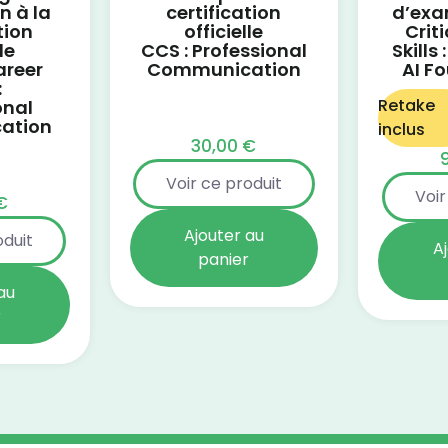
n à la
certification
d’exa
tion
officielle
Crit
le
CCS : Professional
Skills
areer
Communication
AI F
:
Retake
onal
ation
inclus
30,00
€
Voir ce produit
Voir
€
Ajouter au
oduit
A
panier
au
r