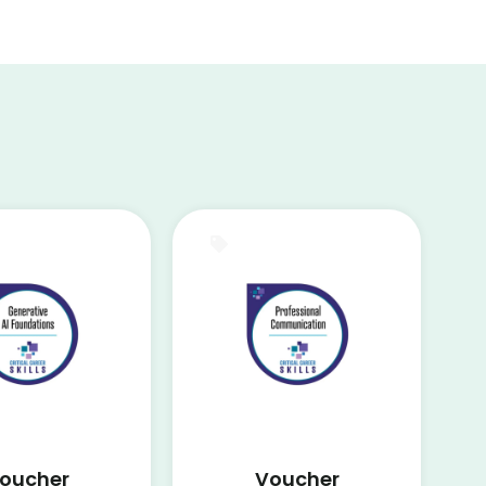
ification
Certification
oucher
Voucher