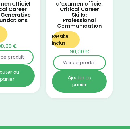
men officiel
d’examen officiel
ical Career
Critical Career
 : Generative
Skills :
oundations
Professional
Communication
Retake
inclus
90,00
€
90,00
€
 ce produit
Voir ce produit
jouter au
Ajouter au
panier
panier