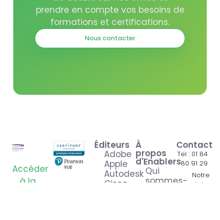
prendre en compte vos besoins de
formations et certifications.
Nous contacter
Éditeurs
À
Contact
propos
Adobe
Tel : 01 84
d'Enablers
Apple
80 91 29
Accéder
Qui
Autodesk
Notre
sommes-
à la
Cisco
formulaire
nous ?
certification
ESB
de
Notre
IC3
contact
organisme
IT