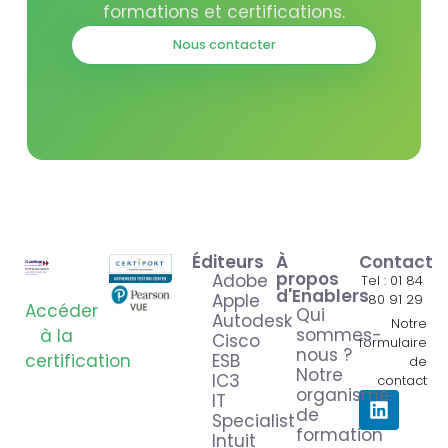
formations et certifications.
Nous contacter
Éditeurs
À
Contact
propos
Adobe
Tel : 01 84
d'Enablers
Apple
80 91 29
Accéder
Qui
Autodesk
Notre
sommes-
à la
Cisco
formulaire
nous ?
certification
ESB
de
Notre
IC3
contact
organisme
IT
de
Specialist
formation
Intuit