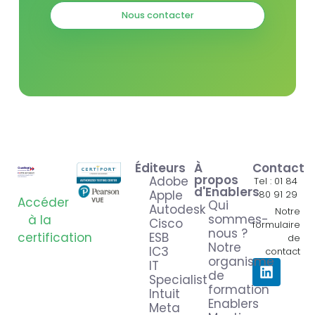
Nous contacter
Éditeurs
À
Contact
propos
Adobe
Tel : 01 84
d'Enablers
Apple
80 91 29
Accéder
Qui
Autodesk
Notre
sommes-
à la
Cisco
formulaire
nous ?
certification
ESB
de
Notre
IC3
contact
organisme
IT
de
Specialist
formation
Intuit
Enablers
Meta